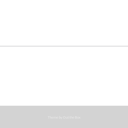
Theme by
Out the Box