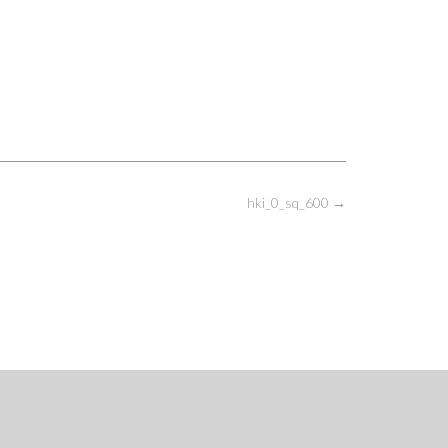
hki_0_sq_600
→