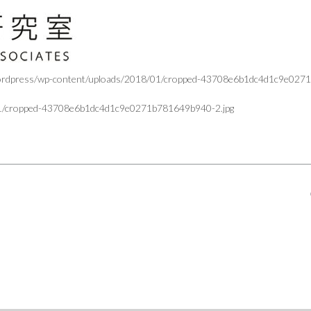
p/wordpress/wp-content/uploads/2018/01/cropped-43708e6b1dc4d1c9e027
8/01/cropped-43708e6b1dc4d1c9e0271b781649b940-2.jpg