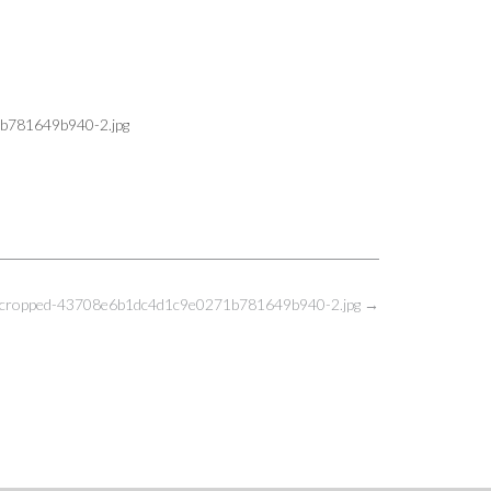
1b781649b940-2.jpg
cropped-43708e6b1dc4d1c9e0271b781649b940-2.jpg
→