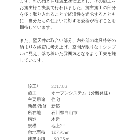
ます。壁の殆どを珪藻土塗仕上とし、その施工を
お施主様ご夫妻で行われました。施主施工の部分
を多く取り入れることで経済性を追求するととも
に、自分たちの住まいに対する愛着が増すことを
期待しています。
また、壁天井の取合い部分、内外部の建具枠等の
納まりを緻密に考え上げ、空間が限りなくシンプ
ルに見え、落ち着いた雰囲気となるよう工夫を施
しています。
竣工年
2017.03
施工
オープンシステム（分離発注）
主要用途
住宅
新築/改修
新築
所在地
石川県白山市
構造
木造
規模
地上2F
敷地面積
187.93㎡
建築面積
90.25㎡