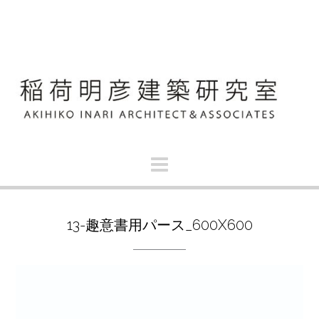
S
k
i
p
t
o
c
o
n
t
e
n
t
13-趣意書用パース_600X600