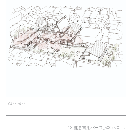
Full
600 × 600
size
Post
13-趣意書用パース_600x600
→