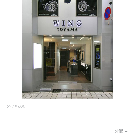
Full
599 × 600
size
Post
外観
→