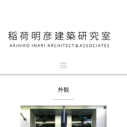
S
k
i
p
t
o
c
o
n
t
e
n
t
外観