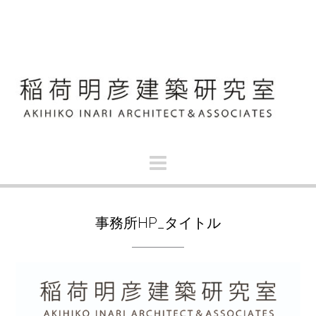
S
k
i
p
t
o
c
o
n
t
e
n
t
事務所HP_タイトル