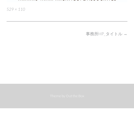
Full
529 × 110
size
Post
事務所HP_タイトル
→
navigation
Theme by
Out the Box