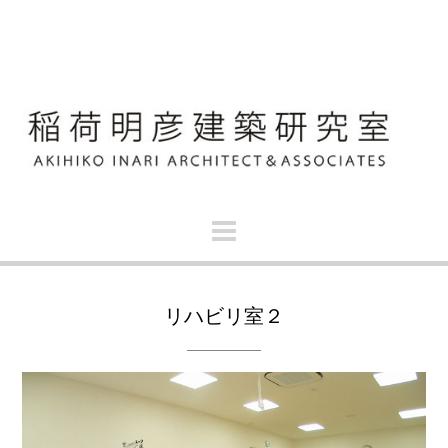
S
k
i
p
t
o
c
o
n
t
e
n
t
リハビリ室２