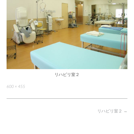
リハビリ室２
Full
600 × 455
size
Post
リハビリ室２
→
navigation