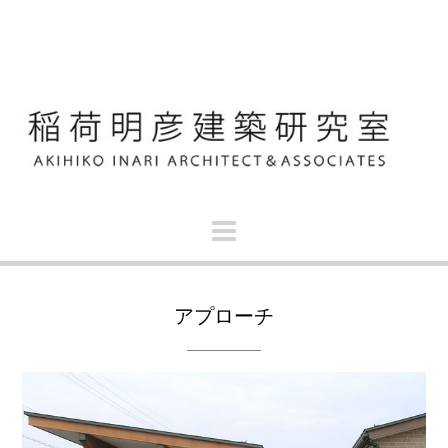
S
k
i
p
t
o
c
o
n
t
e
n
t
アプローチ