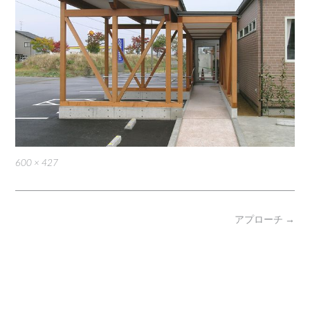
Full
600 × 427
size
Post
アプローチ
→
navigation